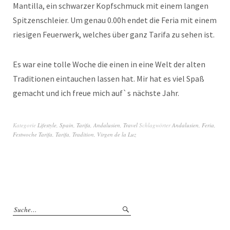
Mantilla, ein schwarzer Kopfschmuck mit einem langen
Spitzenschleier. Um genau 0.00h endet die Feria mit einem
riesigen Feuerwerk, welches über ganz Tarifa zu sehen ist.
Es war eine tolle Woche die einen in eine Welt der alten
Traditionen eintauchen lassen hat. Mir hat es viel Spaß
gemacht und ich freue mich auf`s nächste Jahr.
Kategorie
Lifestyle
,
Spain
,
Tarifa, Andalusien
,
Travel
Schlagwörter
Andalusien
,
Feria
,
Festwoche Tarifa
,
Tarifa
,
Tradition
,
Virgen de la Luz